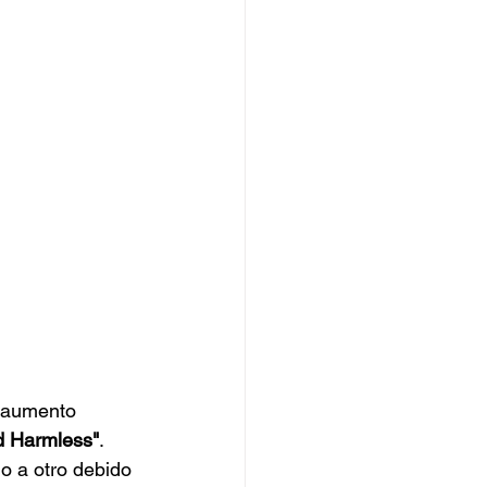
u aumento 
d Harmless"
. 
o a otro debido 