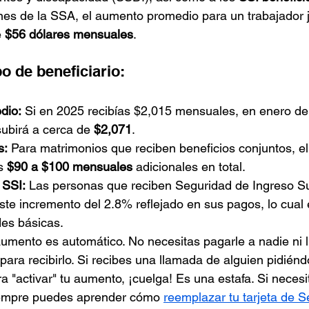
es de la SSA, el aumento promedio para un trabajador j
 
$56 dólares mensuales
.
o de beneficiario:
dio:
 Si en 2025 recibías $2,015 mensuales, en enero de
subirá a cerca de 
$2,071
.
s:
 Para matrimonios que reciben beneficios conjuntos, e
s 
$90 a $100 mensuales
 adicionales en total.
 SSI:
 Las personas que reciben Seguridad de Ingreso S
te incremento del 2.8% reflejado en sus pagos, lo cual e
des básicas.
mento es automático. No necesitas pagarle a nadie ni l
para recibirlo. Si recibes una llamada de alguien pidiénd
 "activar" tu aumento, ¡cuelga! Es una estafa. Si necesit
siempre puedes aprender cómo 
reemplazar tu tarjeta de S