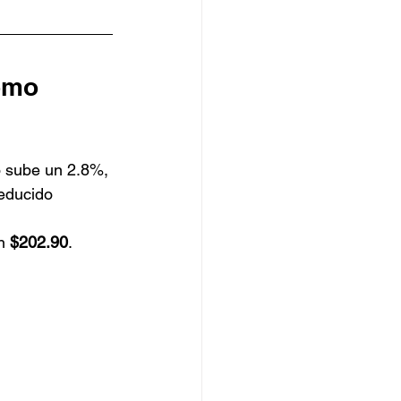
ómo 
o sube un 2.8%, 
deducido 
n 
$202.90
.