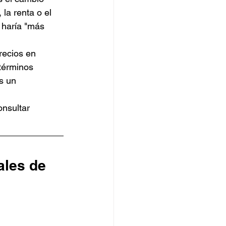
la renta o el 
 haría "más 
recios en 
términos 
s un 
nsultar 
les de 