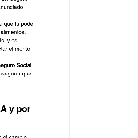
anunciado 
a que tu poder 
 alimentos, 
o, y es 
tar el monto 
eguro Social 
asegurar que 
A y por 
s el cambio 