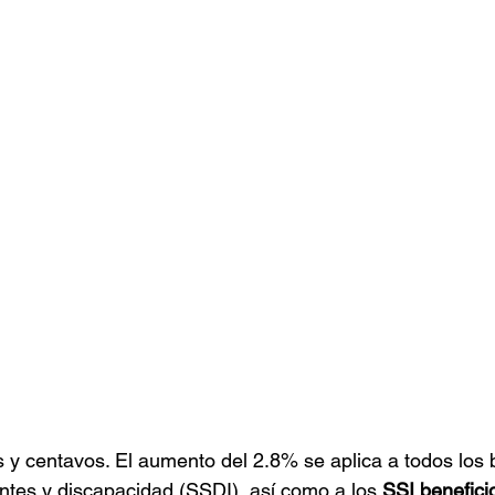
y centavos. El aumento del 2.8% se aplica a todos los b
entes y discapacidad (SSDI), así como a los 
SSI benefici