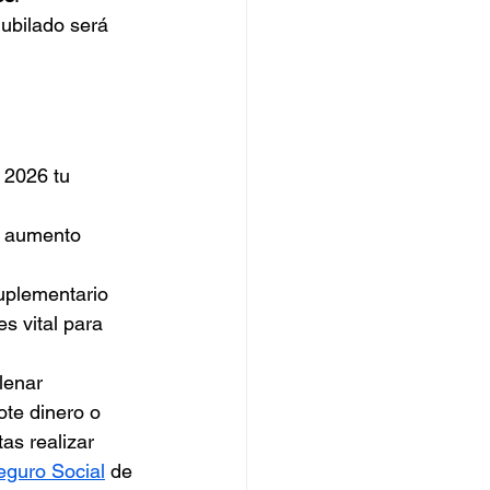
ubilado será 
 2026 tu 
l aumento 
uplementario 
s vital para 
lenar 
ote dinero o 
as realizar 
eguro Social
 de 