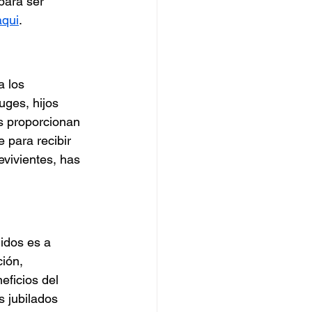
para ser 
aqui
.
 los 
uges, hijos 
s proporcionan 
 para recibir 
vivientes, has 
idos es a 
ión, 
eficios del 
s jubilados 