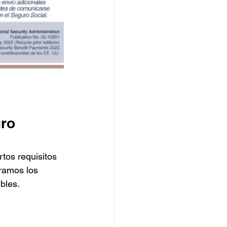
ro 
tos requisitos 
ramos los 
bles.