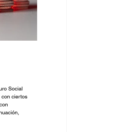
uro Social 
con ciertos 
con 
nuación, 