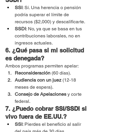
SSDI?
SSI
: Sí. Una herencia o pensión 
podría superar el límite de 
recursos ($2,000) y descalificarte.
SSDI
: No, ya que se basa en tus 
contribuciones laborales, no en 
ingresos actuales.
6. ¿Qué pasa si mi solicitud 
es denegada?
Ambos programas permiten apelar: 
Reconsideración
 (60 días).
Audiencia con un juez
 (12-18 
meses de espera).
Consejo de Apelaciones
 y corte 
federal.
7. ¿Puedo cobrar SSI/SSDI si 
vivo fuera de EE.UU.?
SSI
: Pierdes el beneficio al salir 
del país más de 30 días.