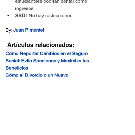
estudiantiles podrían contar como 
ingresos.
SSDI
: No hay restricciones.
By: 
Juan Pimentel
Artículos relacionados:
Cómo Reportar Cambios en el Seguro 
Social: Evita Sanciones y Maximiza tus 
Beneficios
Cómo el Divorcio o un Nuevo 
Matrimonio Afectan tus Beneficios del 
Seguro Social
Ventajas de Imprimir tu Estado de 
Cuenta del Seguro Social: Cómo y Por 
Qué Es Importante
10 Descuentos y Beneficios Claves 
para Adultos Mayores en 2025
CALENDARIO DE PAGOS DEL 