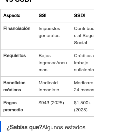
Aspecto
SSI
SSDI
Financiación
Impuestos 
Contribucione
generales
s al Seguro 
Social
Requisitos
Bajos 
Créditos de 
ingresos/recu
trabajo 
rsos
suficientes
Beneficios 
Medicaid 
Medicare tras 
médicos
inmediato
24 meses
Pagos 
$943 (2025)
$1,500+ 
promedio
(2025)
¿Sabías que?
Algunos estados 